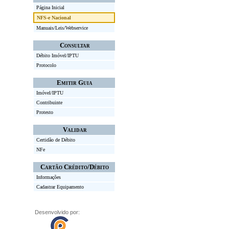
Página Inicial
NFS-e Nacional
Manuais/Leis/Webservice
Consultar
Débito Imóvel/IPTU
Protocolo
Emitir Guia
Imóvel/IPTU
Contribuinte
Protesto
Validar
Certidão de Débito
NFe
Cartão Crédito/Débito
Informações
Cadastrar Equipamento
Desenvolvido por: