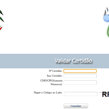
Nº Certidão:
Ano Certidão:
CNPJ/CPF(Somente
Números):
Digite o Código ao Lado: