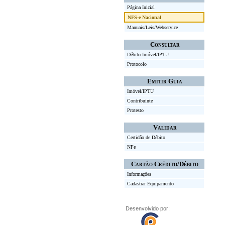
Página Inicial
NFS-e Nacional
Manuais/Leis/Webservice
Consultar
Débito Imóvel/IPTU
Protocolo
Emitir Guia
Imóvel/IPTU
Contribuinte
Protesto
Validar
Certidão de Débito
NFe
Cartão Crédito/Débito
Informações
Cadastrar Equipamento
Desenvolvido por: